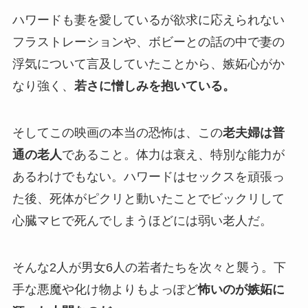
ハワードも妻を愛しているが欲求に応えられない
フラストレーションや、ボビーとの話の中で妻の
浮気について言及していたことから、嫉妬心がか
なり強く、
若さに憎しみを抱いている。
そしてこの映画の本当の恐怖は、この
老夫婦は普
通の老人
であること。体力は衰え、特別な能力が
あるわけでもない。ハワードはセックスを頑張っ
た後、死体がピクリと動いたことでビックリして
心臓マヒで死んでしまうほどには弱い老人だ。
そんな2人が男女6人の若者たちを次々と襲う。下
手な悪魔や化け物よりもよっぽど
怖いのが嫉妬に