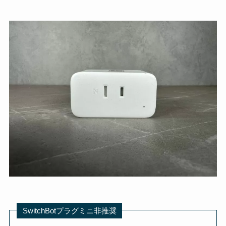
SwitchBotプラグミニ非推奨