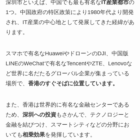
深圳市といえば、中国でも最も有名な
IT産業都市
の
1つ。中国政府の特区政策により1980年代より開発
され、IT産業の中心地として発展してきた経緯があ
ります。
スマホで有名なHuaweiやドローンのDJI、中国版
LINEのWeChatで有名なTencentやZTE、Lenovoな
ど世界に名だたるグローバル企業が集まっている
場所で、
香港のすぐそばに位置しています。
また、香港は世界的に有名な金融センターである
ため、
深圳への投資
もさかんで、テクノロジーと
金融を結びつけ、スマートシティなどの分野にお
いても
相乗効果
を発揮しています。