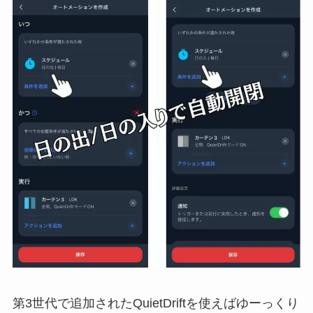
第3世代で追加されたQuietDriftを使えばゆーっくり