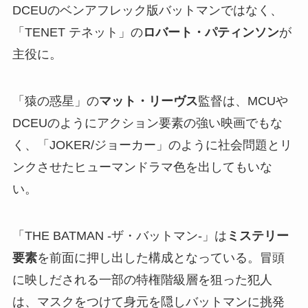
DCEUのベンアフレック版バットマンではなく、
「TENET テネット」の
ロバート・パティンソン
が
主役に。
「猿の惑星」の
マット・リーヴス
監督は、MCUや
DCEUのようにアクション要素の強い映画でもな
く、「JOKER/ジョーカー」のように社会問題とリ
ンクさせたヒューマンドラマ色を出してもいな
い。
「THE BATMAN -ザ・バットマン-」は
ミステリー
要素
を前面に押し出した構成となっている。冒頭
に映しだされる一部の特権階級層を狙った犯人
は、マスクをつけて身元を隠しバットマンに挑発