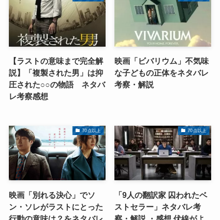
【ラストの意味まで完全解
映画「ビバリウム」不気味
説】「複製された男」は抑
な子どもの正体をネタバレ
圧された○○の物語 ネタバ
考察・解説
レ考察感想
70点以上
70点以上
映画「別れる決心」でソ
「9人の翻訳家 囚われたベ
ン・ソレがラストにとった
ストセラー」ネタバレ考
行動の意味は？をネタバレ
察・解説 ・感想 伏線がよ