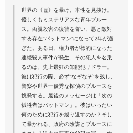
世界の《嘘》を暴け。本性を見抜け。
優しくもミステリアスな青年ブルー
ス。両親殺害の復讐を誓い、悪と敵対
する存在“バットマン”になって2年が過
ぎた。ある日、権力者が標的になった
連続殺人事件が発生。その犯人を名乗
るのは、史上最狂の知能犯リドラー。
彼は犯行の際、必ず“なぞなぞ”を残し、
警察や世界一優秀な探偵のブルースを
挑発する。最後のメッセージは「次の
犠牲者はバットマン」。彼はいったい
何のために犯行を繰り返すのか？そし
て暴かれる、政府の陰謀とブルースに