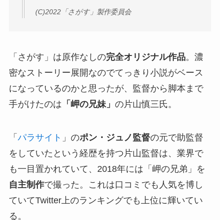
(C)2022「さがす」製作委員会
「さがす」は原作なしの
完全オリジナル作品
。濃
密なストーリー展開なのでてっきり小説がベース
になっているのかと思ったが、監督から脚本まで
手がけたのは
「岬の兄妹」
の片山慎三氏。
「
パラサイト
」の
ポン・ジュノ監督
の元で助監督
をしていたという経歴を持つ片山監督は、業界で
も一目置かれていて、2018年には「岬の兄弟」を
自主制作
で撮った。これは口コミでも人気を博し
ていてTwitter上のランキングでも上位に輝いてい
る。