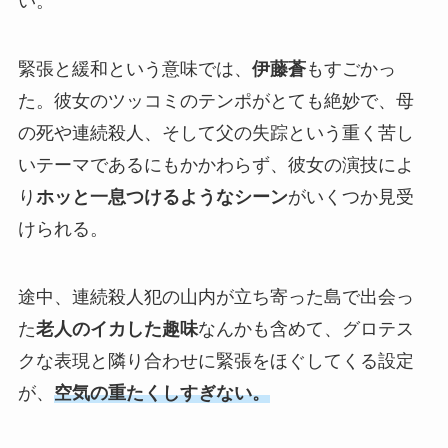
い。
緊張と緩和という意味では、
伊藤蒼
もすごかっ
た。彼女のツッコミのテンポがとても絶妙で、母
の死や連続殺人、そして父の失踪という重く苦し
いテーマであるにもかかわらず、彼女の演技によ
り
ホッと一息つけるようなシーン
がいくつか見受
けられる。
途中、連続殺人犯の山内が立ち寄った島で出会っ
た
老人のイカした趣味
なんかも含めて、グロテス
クな表現と隣り合わせに緊張をほぐしてくる設定
が、
空気の重たくしすぎない。