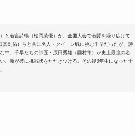
）と若宮詩暢（松岡茉優）が、全国大会で激闘を繰り広げて
田真剣佑）らと共に名人・クイーン戦に挑む千早だったが、詩
な中、千早たちの師匠・原田秀雄（國村隼）が史上最強の名
い、新が彼に挑戦状をたたきつける。その後3年生になった千
。