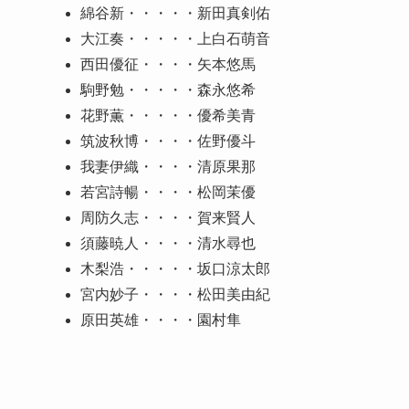
綿谷新・・・・・新田真剣佑
大江奏・・・・・上白石萌音
西田優征・・・・矢本悠馬
駒野勉・・・・・森永悠希
花野薫・・・・・優希美青
筑波秋博・・・・佐野優斗
我妻伊織・・・・清原果那
若宮詩暢・・・・松岡茉優
周防久志・・・・賀来賢人
須藤暁人・・・・清水尋也
木梨浩・・・・・坂口涼太郎
宮内妙子・・・・松田美由紀
原田英雄・・・・園村隼