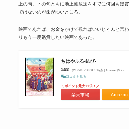
上の句、下の句ともに地上波放送をすでに何回も鑑賞
ではないのが歯がゆいところ。
映画であれば、お金をかけて観ればいいじゃんと言わ
りもう一度鑑賞したい映画であった。
ちはやふる-結び-
¥400
（2025/05/19 00:33時点 | Amazon調べ）
口コミを見る
＼ポイント最大11倍！／
楽天市場
Amazon