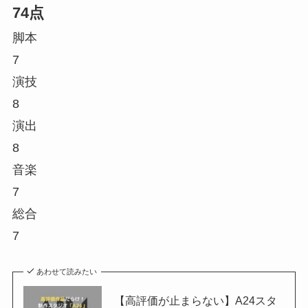
74点
脚本
7
演技
8
演出
8
音楽
7
総合
7
あわせて読みたい
【高評価が止まらない】A24スタ