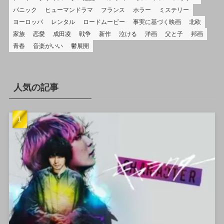
パニック
ヒューマンドラマ
フランス
ホラー
ミステリー
ヨーロッパ
レンタル
ロードムービー
事実に基づく映画
北欧
家族
恋愛
成田凌
戦争
新作
泣ける
洋画
父と子
邦画
青春
音楽がいい
鬱展開
人気の記事