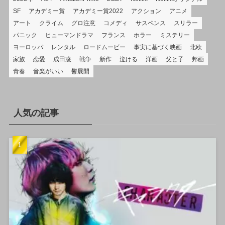
SF
アカデミー賞
アカデミー賞2022
アクション
アニメ
アート
クライム
グロ注意
コメディ
サスペンス
スリラー
パニック
ヒューマンドラマ
フランス
ホラー
ミステリー
ヨーロッパ
レンタル
ロードムービー
事実に基づく映画
北欧
家族
恋愛
成田凌
戦争
新作
泣ける
洋画
父と子
邦画
青春
音楽がいい
鬱展開
人気の記事