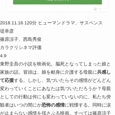
ポチップ
2018.11.16
120分
ヒューマンドラマ、サスペンス
堤幸彦
篠原涼子、西島秀俊
カラクリシネマ評価
4.9
東野圭吾の小説を映画化。脳死となってしまった娘と
家族の話。冒頭は、娘を献身に介護する母親に
共感し
て応援
する。しかし、気づいたらその感情がどんどん
変わっていくことにあなたは気づいただろうか？母親
としての行動は何にも変わっていないのに、私たち傍
観者はいつの間にか
恐怖の感情
に戦慄する。同時に涙
が止まらない感情を揺さぶる映画。すべては篠原涼子