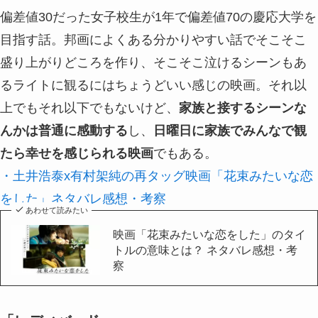
偏差値30だった女子校生が1年で偏差値70の慶応大学を
目指す話。邦画によくある分かりやすい話でそこそこ
盛り上がりどころを作り、そこそこ泣けるシーンもあ
るライトに観るにはちょうどいい感じの映画。それ以
上でもそれ以下でもないけど、
家族と接するシーンな
んかは普通に感動する
し、
日曜日に家族でみんなで観
たら幸せを感じられる映画
でもある。
・土井浩泰x有村架純の再タッグ映画「花束みたいな恋
をした」ネタバレ感想・考察
あわせて読みたい
映画「花束みたいな恋をした」のタイ
トルの意味とは？ ネタバレ感想・考
察