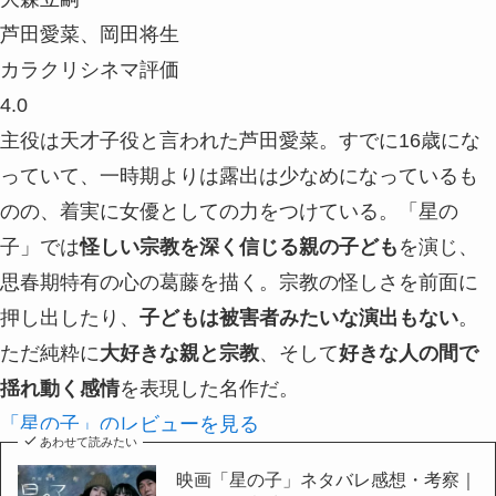
芦田愛菜、岡田将生
カラクリシネマ評価
4.0
主役は天才子役と言われた芦田愛菜。すでに16歳にな
っていて、一時期よりは露出は少なめになっているも
のの、着実に女優としての力をつけている。「星の
子」では
怪しい宗教を深く信じる親の子ども
を演じ、
思春期特有の心の葛藤を描く。宗教の怪しさを前面に
押し出したり、
子どもは被害者みたいな演出もない
。
ただ純粋に
大好きな親と宗教
、そして
好きな人の間で
揺れ動く感情
を表現した名作だ。
「星の子」のレビューを見る
あわせて読みたい
映画「星の子」ネタバレ感想・考察｜