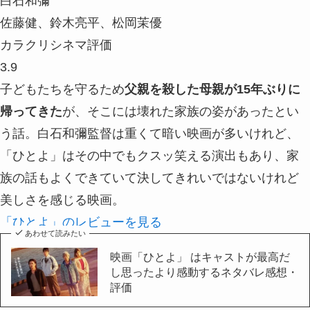
白石和彌
佐藤健、鈴木亮平、松岡茉優
カラクリシネマ評価
3.9
子どもたちを守るため
父親を殺した母親が15年ぶりに
帰ってきた
が、そこには壊れた家族の姿があったとい
う話。白石和彌監督は重くて暗い映画が多いけれど、
「ひとよ」はその中でもクスッ笑える演出もあり、家
族の話もよくできていて決してきれいではないけれど
美しさを感じる映画。
「ひとよ」のレビューを見る
あわせて読みたい
映画「ひとよ」 はキャストが最高だ
し思ったより感動するネタバレ感想・
評価