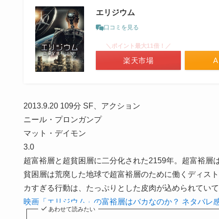
エリジウム
口コミを見る
＼ポイント最大11倍！／
楽天市場
A
2013.9.20
109分
SF、アクション
ニール・プロンガンプ
マット・デイモン
3.0
超富裕層と超貧困層に二分化された2159年。超富裕
貧困層は荒廃した地球で超富裕層のために働くディスト
カすぎる行動は、たっぷりとした皮肉が込められていて
映画「エリジウム」の富裕層はバカなのか？ ネタバレ
あわせて読みたい