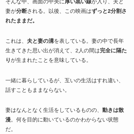
そんな中、画面の中央に
厚い黒い線
が入り、夫と
妻が
分断
される。以後、この映画は
ずっと2分割さ
れたままだ。
これは、
夫と妻の溝
を表している。妻の中で長年
生きてきた思い出が消えて、2人の間は
完全に隔た
り
が生まれたことを意味している。
一緒に暮らしているが、互いの生活はすれ違い、
話すこともままならない。
妻はなんとなく生活をしているものの、
動きは散
漫
。何を目的に動いているのかわからない状態
だ。