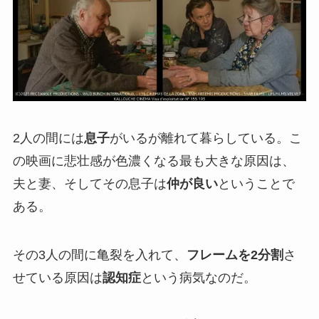
2人の間には
息子
がいるが離れて暮らしている。こ
の映画に悲壮感が色濃くなる最も大きな原因は、
夫と妻、そしてその息子は
仲が良い
ということで
ある。
その3人の間に亀裂を入れて、
フレームを2分割
さ
せている原因は
認知症
という病気なのだ。