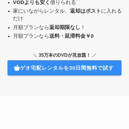
VODよりも安く
借りられる
家にいながらレンタル、
返却はポスト
に入れる
だけ
月額プランなら
返却期限なし
！
月額プランなら
送料・延滞料金￥0
＼
35万本のDVDが見放題！
／
ゲオ宅配レンタルを30日間無料で試す