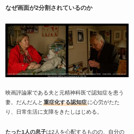
なぜ画面が2分割されているのか
映画評論家である夫と元精神科医で認知症を患う
妻。だんだんと
重症化する認知症
に心労がたた
り、日常生活に支障をきたしはじめる。
たった1人の息子
は2人を心配するものの、自分の