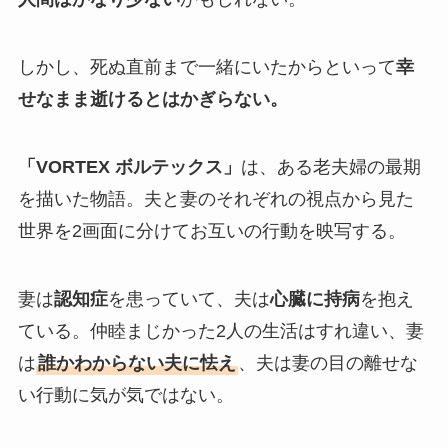
しかし、死ぬ直前まで一緒にいたからといって
幸
せなまま逝けるとはかぎらない。
「VORTEX ボルテックス」
は、ある老夫婦の最期
を描いた物語。夫と妻のそれぞれの視点から見た
世界を2画面に分けてお互いの行動を映写する。
妻は
認知症
を患っていて、夫は
心臓に持病
を抱え
ている。仲睦まじかった2人の生活はすれ違い、妻
は
誰かわからない夫に怯え
、夫は妻の目の離せな
い行動に気が気ではない。