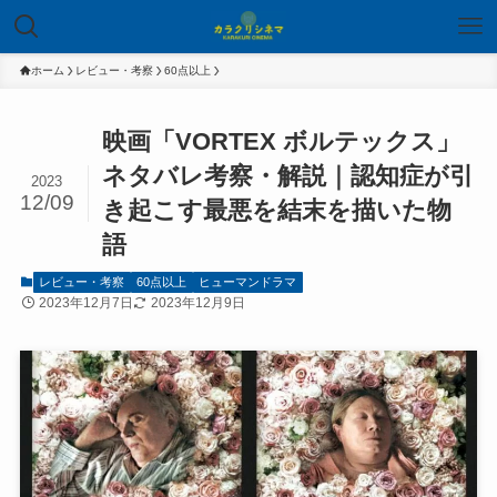
ホーム
レビュー・考察
60点以上
映画「VORTEX ボルテックス」
ネタバレ考察・解説｜認知症が引
2023
12/09
き起こす最悪を結末を描いた物
語
レビュー・考察
60点以上
ヒューマンドラマ
2023年12月7日
2023年12月9日