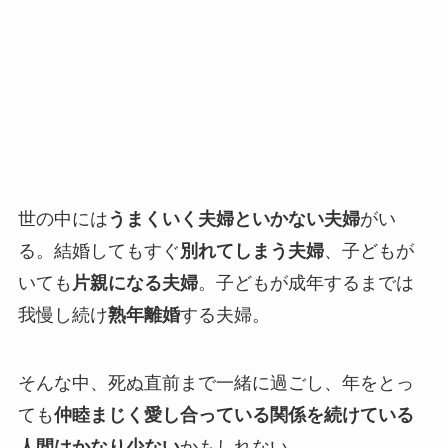
世の中には
うまくいく夫婦といかない夫婦
がい
る。結婚してもすぐ
別れてしまう夫婦
、子どもが
いても
片親になる夫婦
。子どもが成年するまでは
我慢し続け
熟年離婚
する夫婦。
そんな中、死ぬ直前まで一緒に過ごし、年をとっ
ても
仲睦まじく愛し合っている関係を続けている
人間はかなり少ない
かもしれない。