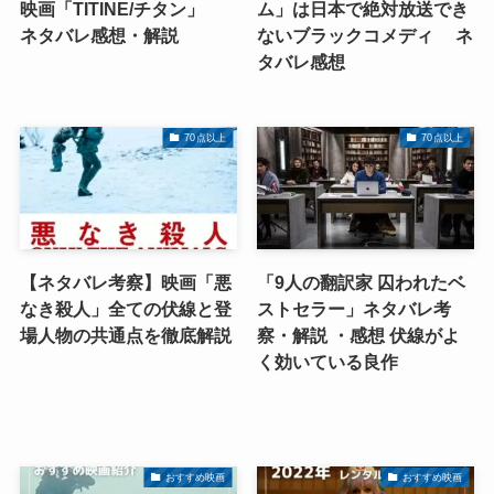
映画「TITINE/チタン」
ム」は日本で絶対放送でき
ネタバレ感想・解説
ないブラックコメディ ネ
タバレ感想
70点以上
70点以上
【ネタバレ考察】映画「悪
「9人の翻訳家 囚われたベ
なき殺人」全ての伏線と登
ストセラー」ネタバレ考
場人物の共通点を徹底解説
察・解説 ・感想 伏線がよ
く効いている良作
おすすめ映画
おすすめ映画