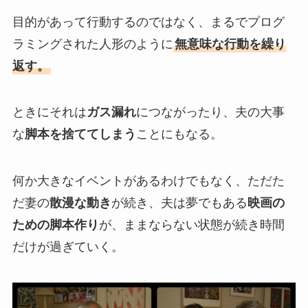
目的があって行動するのではなく、まるでプログ
ラミングされた人形のように
無意味な行動を繰り
返す。
ときにそれは
ガス漏れ
につながったり、夫の大事
な
脚本を捨ててしまう
ことにもなる。
何か大きなイベントがあるわけでもなく、ただた
だ妻の
散漫な動き
が続き、夫は夢でもある
映画の
ための脚本作り
が、ままならない状態が続き時間
だけが過ぎていく。