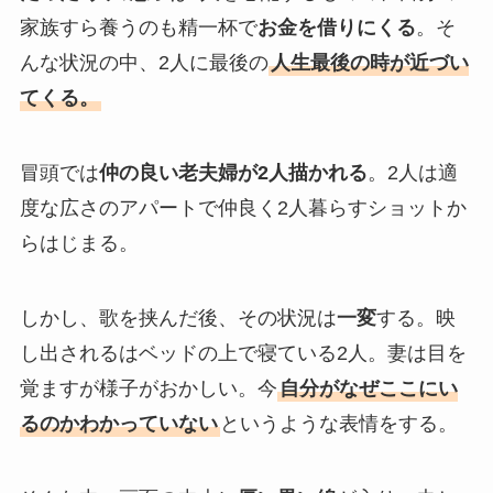
家族すら養うのも精一杯で
お金を借りにくる
。そ
んな状況の中、2人に最後の
人生最後の時が近づい
てくる。
冒頭では
仲の良い老夫婦が2人描かれる
。2人は適
度な広さのアパートで仲良く2人暮らすショットか
らはじまる。
しかし、歌を挟んだ後、その状況は
一変
する。映
し出されるはベッドの上で寝ている2人。妻は目を
覚ますが様子がおかしい。今
自分がなぜここにい
るのかわかっていない
というような表情をする。