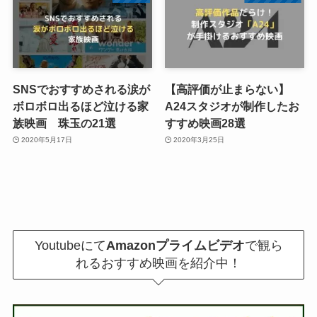
SNSでおすすめされる涙が
【高評価が止まらない】
ボロボロ出るほど泣ける家
A24スタジオが制作したお
族映画 珠玉の21選
すすめ映画28選
2020年5月17日
2020年3月25日
Youtubeにて
Amazonプライムビデオ
で観ら
れるおすすめ映画を紹介中！