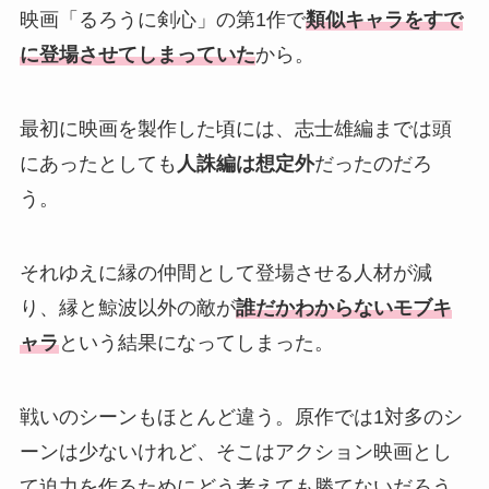
映画「るろうに剣心」の第1作で
類似キャラをすで
に登場させてしまっていた
から。
最初に映画を製作した頃には、志士雄編までは頭
にあったとしても
人誅編は想定外
だったのだろ
う。
それゆえに縁の仲間として登場させる人材が減
り、縁と鯨波以外の敵が
誰だかわからないモブキ
ャラ
という結果になってしまった。
戦いのシーンもほとんど違う。原作では1対多のシ
ーンは少ないけれど、そこはアクション映画とし
て迫力を作るためにどう考えても勝てないだろう