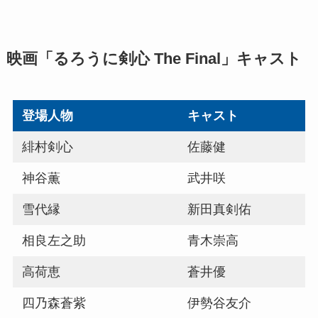
映画「るろうに剣心 The Final」キャスト
登場人物
キャスト
緋村剣心
佐藤健
神谷薫
武井咲
雪代縁
新田真剣佑
相良左之助
青木崇高
高荷恵
蒼井優
四乃森蒼紫
伊勢谷友介