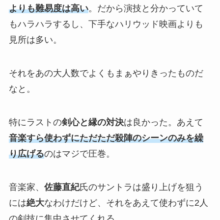
よりも難易度は高い
。だから演技と分かっていて
もハラハラするし、下手なハリウッド映画よりも
見所は多い。
それをあの大人数でよくもまぁやりきったものだ
なと。
特にラストの
剣心と縁の対決
は良かった。あえて
音楽すら使わずにただただ殺陣のシーンのみを繰
り広げる
のはマジで圧巻。
音楽家、
佐藤直紀
氏のサントラは盛り上げを狙う
には
絶大
なわけだけど、それをあえて使わずに2人
の剣技に集中させてくれる。