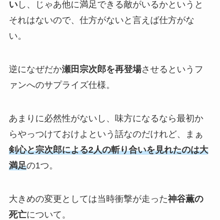
い
し、じゃあ他に満足できる敵がいるかというと
それはないので、仕方がないと言えば仕方がな
い。
逆になぜだか
瀬田宗次郎を再登場
させるというフ
ァンへのサプライズ仕様。
あまりに必然性がないし、味方になるなら最初か
らやっつけておけよという話なのだけれど、まぁ
剣心と宗次郎による2人の斬り合いを見れたのは大
満足
の1つ。
大きめの変更としては当時衝撃が走った
神谷薫の
死亡
について。