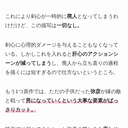
これにより剣心が一時的に
廃人
となってしまうわ
けだけど、この描写は
一切なし。
剣心に心理的ダメージを与えることもなくなって
いる。しかしこれを入れると
肝心のアクションシ
ーンが減ってしまう
し、廃人から立ち直りの過程
を描くには短すぎるので仕方ないというところ。
もう1つ原作では、ただの子供だった
弥彦
が縁の敵
と戦って
男になっていくという大事な要素がばっ
さりカット。