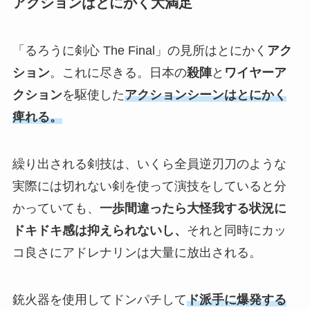
アクションはとにかく大満足
「るろうに剣心 The Final」の見所はとにかく
アク
ション
。これに尽きる。日本の
殺陣
と
ワイヤーア
クション
を駆使した
アクションシーンはとにかく
痺れる。
繰り出される剣技は、いくら全員逆刃刀のような
実際には切れない剣を使って演技をしていると分
かっていても、
一歩間違ったら大怪我する状況に
ドキドキ感は抑えられないし、
それと同時にカッ
コ良さにアドレナリンは大量に放出される。
銃火器を使用してドンパチして
ド派手に爆発する