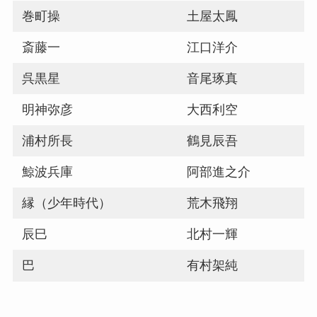
巻町操
土屋太鳳
斎藤一
江口洋介
呉黒星
音尾琢真
明神弥彦
大西利空
浦村所長
鶴見辰吾
鯨波兵庫
阿部進之介
縁（少年時代）
荒木飛翔
辰巳
北村一輝
巴
有村架純