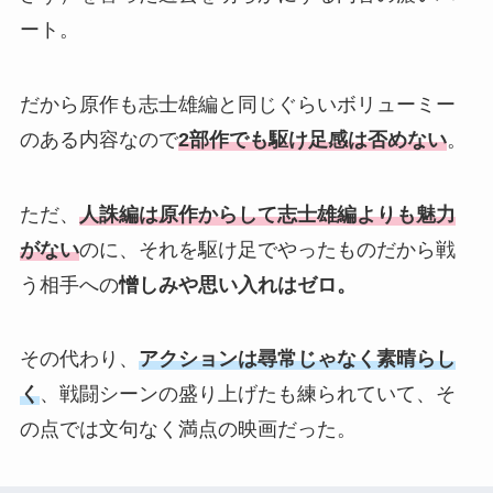
ート。
だから原作も志士雄編と同じぐらいボリューミー
のある内容なので
2部作でも駆け足感は否めない
。
ただ、
人誅編は原作からして志士雄編よりも魅力
がない
のに、それを駆け足でやったものだから戦
う相手への
憎しみや思い入れはゼロ。
その代わり、
アクションは尋常じゃなく素晴らし
く
、戦闘シーンの盛り上げたも練られていて、そ
の点では文句なく満点の映画だった。