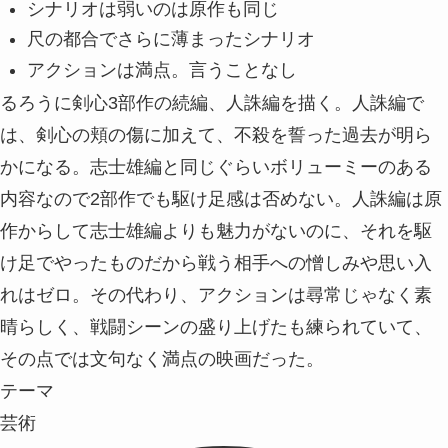
シナリオは弱いのは原作も同じ
尺の都合でさらに薄まったシナリオ
アクションは満点。言うことなし
るろうに剣心3部作の続編、人誅編を描く。人誅編で
は、剣心の頬の傷に加えて、不殺を誓った過去が明ら
かになる。志士雄編と同じぐらいボリューミーのある
内容なので2部作でも駆け足感は否めない。人誅編は原
作からして志士雄編よりも魅力がないのに、それを駆
け足でやったものだから戦う相手への憎しみや思い入
れはゼロ。その代わり、アクションは尋常じゃなく素
晴らしく、戦闘シーンの盛り上げたも練られていて、
その点では文句なく満点の映画だった。
テーマ
芸術