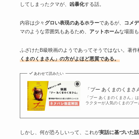
してしまったクマが、
凶暴化
する話。
内容は少々
グロい表現のあるホラー
であるが、
コメデ
マのような雰囲気もあるため、
アットホーム
な場面も
ふざけたB級映画のようであってそうではない。著作
くまのくまさん」の方がよほど悪質である。
あわせて読みたい
「プー あくまのくまさ
「プー あくまのくまさん」は
ラクターが人気のくまのプー
しかし、何が恐ろしいって、これが
実話に基づいた話