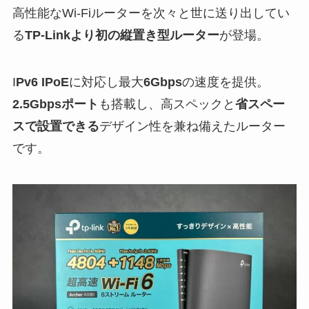
高性能なWi-Fiルーターを次々と世に送り出してい
る
TP-Linkより初の縦置き型ルーター
が登場。
I
Pv6 IPoE
に対応し最大
6Gbps
の速度を提供。
2.5Gbpsポート
も搭載し、高スペックと
省スペー
スで設置できる
デザイン性を兼ね備えたルーター
です。