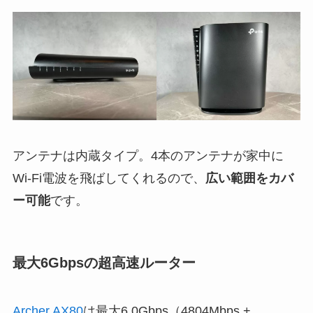
アンテナは内蔵タイプ。4本のアンテナが家中に
Wi-Fi電波を飛ばしてくれるので、
広い範囲をカバ
ー可能
です。
最大6Gbpsの超高速ルーター
Archer AX80
は最大6.0Gbps（4804Mbps +