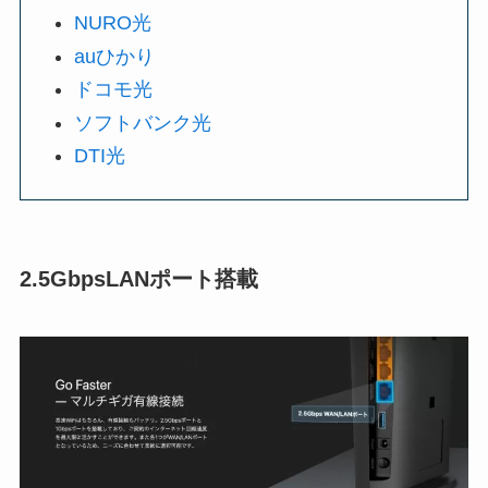
NURO光
auひかり
ドコモ光
ソフトバンク光
DTI光
2.5GbpsLANポート搭載