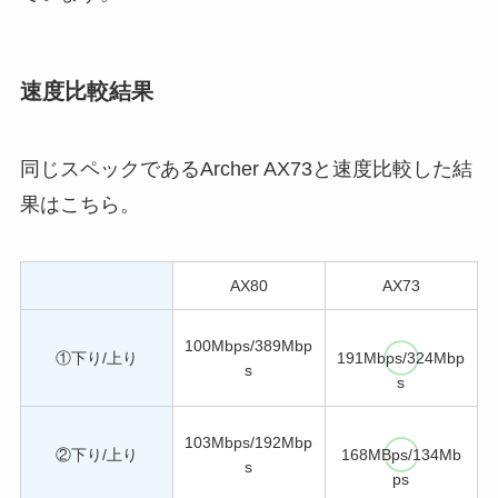
速度比較結果
同じスペックであるArcher AX73と速度比較した結
果はこちら。
AX80
AX73
100Mbps/389Mbp
①下り/上り
191Mbps/324Mbp
s
s
103Mbps/192Mbp
②下り/上り
168MBps/134Mb
s
ps