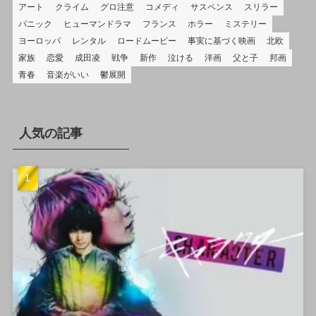
アート
クライム
グロ注意
コメディ
サスペンス
スリラー
パニック
ヒューマンドラマ
フランス
ホラー
ミステリー
ヨーロッパ
レンタル
ロードムービー
事実に基づく映画
北欧
家族
恋愛
成田凌
戦争
新作
泣ける
洋画
父と子
邦画
青春
音楽がいい
鬱展開
人気の記事