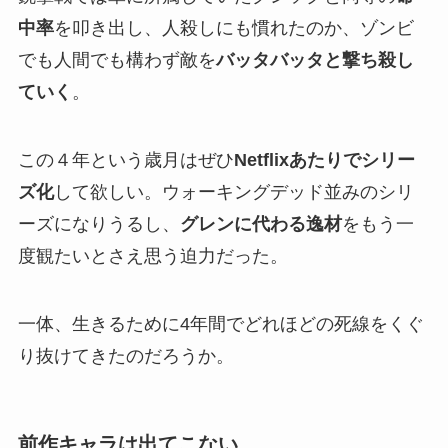
中率
を叩き出し、人殺しにも慣れたのか、ゾンビ
でも人間でも構わず敵を
バッタバッタと撃ち殺し
ていく
。
この４年という歳月はぜひ
Netflixあたりでシリー
ズ化
して欲しい。ウォーキングデッド並みのシリ
ーズになりうるし、
グレンに代わる逸材
をもう一
度観たいとさえ思う迫力だった。
一体、生きるために4年間でどれほどの死線をくぐ
り抜けてきたのだろうか。
前作キャラは出てこない