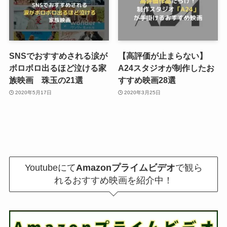
SNSでおすすめされる涙が
【高評価が止まらない】
ボロボロ出るほど泣ける家
A24スタジオが制作したお
族映画 珠玉の21選
すすめ映画28選
2020年5月17日
2020年3月25日
Youtubeにて
Amazonプライムビデオ
で観ら
れるおすすめ映画を紹介中！