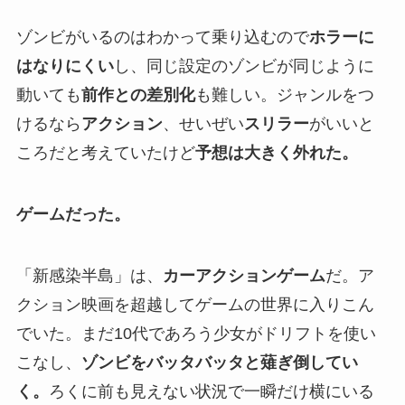
ゾンビがいるのはわかって乗り込むので
ホラーに
はなりにくい
し、同じ設定のゾンビが同じように
動いても
前作との差別化
も難しい。ジャンルをつ
けるなら
アクション
、せいぜい
スリラー
がいいと
ころだと考えていたけど
予想は大きく外れた。
ゲームだった。
「新感染半島」は、
カーアクションゲーム
だ。ア
クション映画を超越してゲームの世界に入りこん
でいた。まだ10代であろう少女がドリフトを使い
こなし、
ゾンビをバッタバッタと薙ぎ倒してい
く。
ろくに前も見えない状況で一瞬だけ横にいる