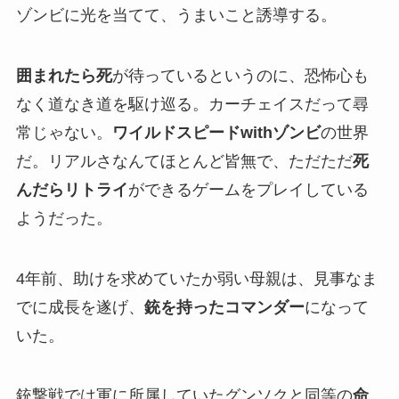
ゾンビに光を当てて、うまいこと誘導する。
囲まれたら死
が待っているというのに、恐怖心も
なく道なき道を駆け巡る。カーチェイスだって尋
常じゃない。
ワイルドスピードwithゾンビ
の世界
だ。リアルさなんてほとんど皆無で、ただただ
死
んだらリトライ
ができるゲームをプレイしている
ようだった。
4年前、助けを求めていたか弱い母親は、見事なま
でに成長を遂げ、
銃を持ったコマンダー
になって
いた。
銃撃戦では軍に所属していたグンソクと同等の
命