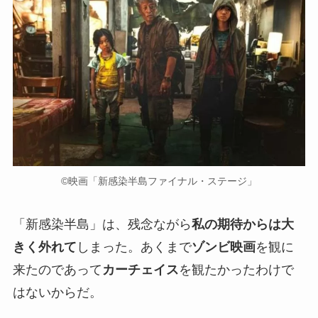
©︎映画「新感染半島ファイナル・ステージ」
「新感染半島」は、残念ながら
私の期待からは大
きく外れて
しまった。あくまで
ゾンビ映画
を観に
来たのであって
カーチェイス
を観たかったわけで
はないからだ。