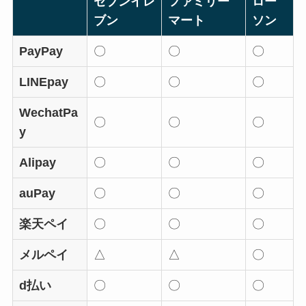
セブンイレ
ファミリー
ロー
ブン
マート
ソン
PayPay
〇
〇
〇
LINEpay
〇
〇
〇
WechatPa
〇
〇
〇
y
Alipay
〇
〇
〇
auPay
〇
〇
〇
楽天ペイ
〇
〇
〇
メルペイ
△
△
〇
d払い
〇
〇
〇