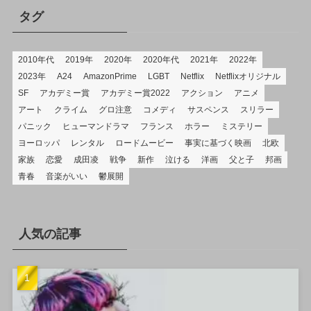
リ
タグ
2010年代
2019年
2020年
2020年代
2021年
2022年
2023年
A24
AmazonPrime
LGBT
Netflix
Netflixオリジナル
SF
アカデミー賞
アカデミー賞2022
アクション
アニメ
アート
クライム
グロ注意
コメディ
サスペンス
スリラー
パニック
ヒューマンドラマ
フランス
ホラー
ミステリー
ヨーロッパ
レンタル
ロードムービー
事実に基づく映画
北欧
家族
恋愛
成田凌
戦争
新作
泣ける
洋画
父と子
邦画
青春
音楽がいい
鬱展開
人気の記事