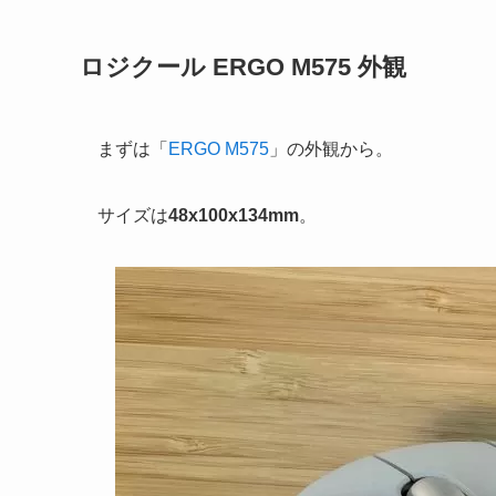
ロジクール ERGO M575 外観
まずは「
ERGO M575
」の外観から。
サイズは
48x100x134mm
。