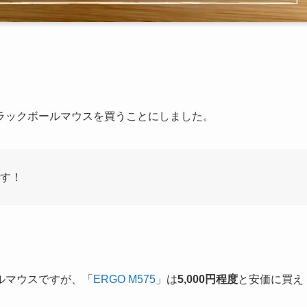
ラックボールマウスを買うことにしました。
です！
ルマウスですが、「
ERGO M575
」は
5,000円程度
と安価に買え