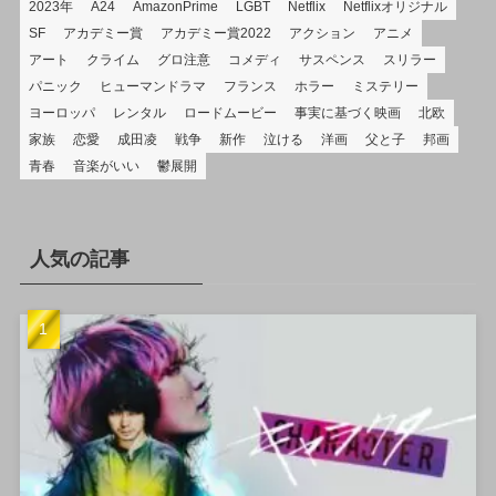
2023年
A24
AmazonPrime
LGBT
Netflix
Netflixオリジナル
SF
アカデミー賞
アカデミー賞2022
アクション
アニメ
アート
クライム
グロ注意
コメディ
サスペンス
スリラー
パニック
ヒューマンドラマ
フランス
ホラー
ミステリー
ヨーロッパ
レンタル
ロードムービー
事実に基づく映画
北欧
家族
恋愛
成田凌
戦争
新作
泣ける
洋画
父と子
邦画
青春
音楽がいい
鬱展開
人気の記事