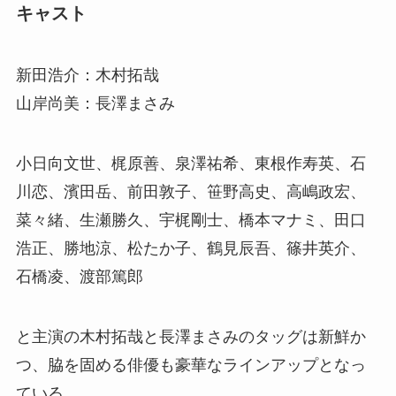
キャスト
新田浩介：木村拓哉
山岸尚美：長澤まさみ
小日向文世、梶原善、泉澤祐希、東根作寿英、石
川恋、濱田岳、前田敦子、笹野高史、高嶋政宏、
菜々緒、生瀬勝久、宇梶剛士、橋本マナミ、田口
浩正、勝地涼、松たか子、鶴見辰吾、篠井英介、
石橋凌、渡部篤郎
と主演の木村拓哉と長澤まさみのタッグは新鮮か
つ、脇を固める俳優も豪華なラインアップとなっ
ている。