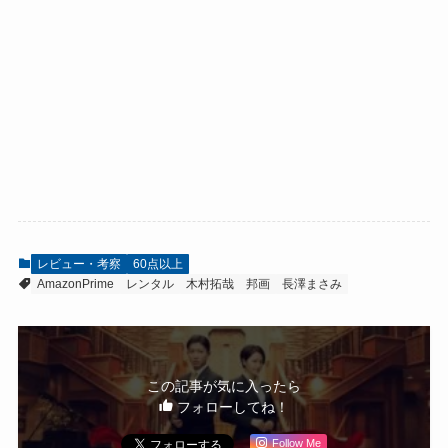
レビュー・考察
60点以上
AmazonPrime
レンタル
木村拓哉
邦画
長澤まさみ
この記事が気に入ったら
フォローしてね！
Follow Me