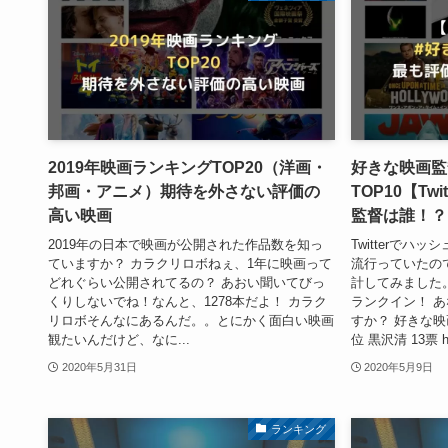
2019年映画ランキングTOP20（洋画・
好きな映画監
邦画・アニメ）期待を外さない評価の
TOP10【Tw
高い映画
監督は誰！？
2019年の日本で映画が公開された作品数を知っ
Twitterでハ
ていますか？ カラクリロボねぇ、1年に映画って
流行っていたの
どれぐらい公開されてるの？ あおい聞いてびっ
計してみました。
くりしないでね！なんと、1278本だよ！ カラク
ランクイン！ 
リロボそんなにあるんだ。。とにかく面白い映画
すか？ 好きな映画
観たいんだけど、なに...
位 黒沢清 13票 htt
2020年5月31日
2020年5月9日
ランキング