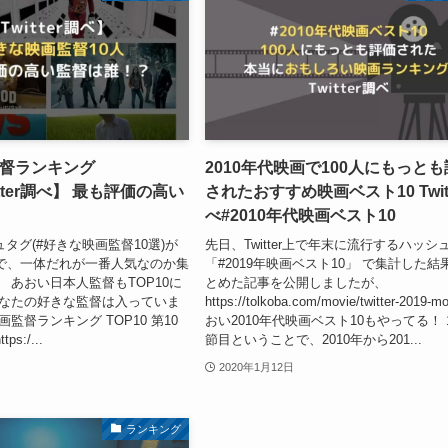
督ランキング
2010年代映画で100人にもっと
itter調べ】 最も評価の高い
されたおすすめ映画ベスト10 Twit
べ#2010年代映画ベスト10
ッシュタグ(#好きな映画監督10選)が
先日、Twitter上で年末に流行するハッシ
で、一体だれが一番人気なのか集
「#2019年映画ベスト10」 で集計した結
 あおい日本人監督もTOP10に
とめた記事を公開しましたが、
あなたの好きな監督は入っていま
https://tolkoba.com/movie/twitter-2019-m
監督ランキング TOP10 第10
おい2010年代映画ベスト10もやってる！ 
ps:/...
節目ということで、2010年から201...
2020年1月12日
ランキング