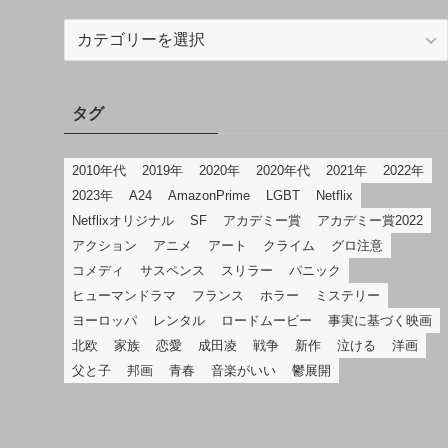
カ
テ
ゴ
リ
タグ
2010年代
2019年
2020年
2020年代
2021年
2022年
2023年
A24
AmazonPrime
LGBT
Netflix
Netflixオリジナル
SF
アカデミー賞
アカデミー賞2022
アクション
アニメ
アート
クライム
グロ注意
コメディ
サスペンス
スリラー
パニック
ヒューマンドラマ
フランス
ホラー
ミステリー
ヨーロッパ
レンタル
ロードムービー
事実に基づく映画
北欧
家族
恋愛
成田凌
戦争
新作
泣ける
洋画
父と子
邦画
青春
音楽がいい
鬱展開