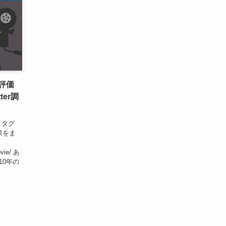
も評価
ter調
ュタグ
果をま
ovie/ あ
10年の