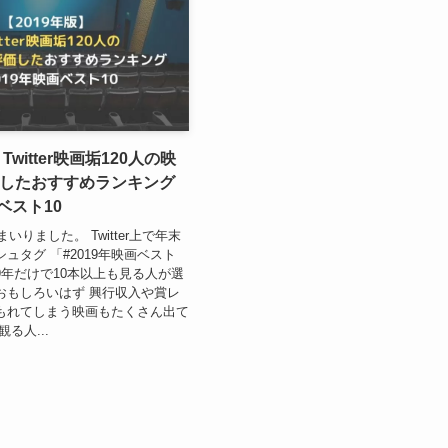
Twitter映画垢120人の映
したおすすめランキング
画ベスト10
まいりました。 Twitter上で年末
ュタグ 「#2019年映画ベスト
19年だけで10本以上も見る人が選
おもしろいはず 興行収入や賞レ
もれてしまう映画もたくさん出て
る人...