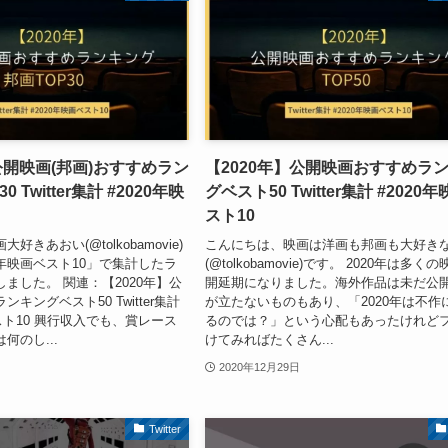
公開映画(邦画)おすすめラン
【2020年】公開映画おすすめラ
Twitter集計 #2020年映
グベスト50 Twitter集計 #2020
スト10
きあおい(@tolkobamovie)
こんにちは、映画は洋画も邦画も大好き
20年映画ベスト10」で集計したラ
(@tolkobamovie)です。 2020年は多く
ました。 関連：【2020年】公
開延期になりました。海外作品は未だ公
キングベスト50 Twitter集計
が立たないものもあり、「2020年は不作
ベスト10 興行収入でも、賞レース
るのでは？」という心配もあったけれど
何のし...
けてみればたくさん...
2020年12月29日
Twitter