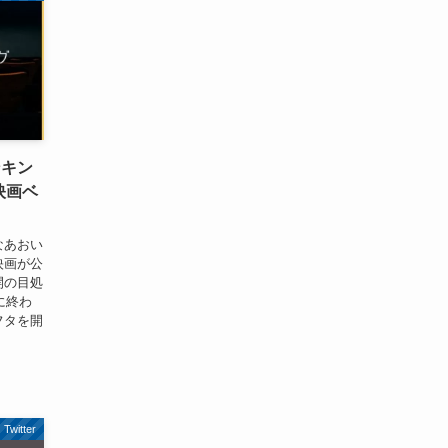
ンキン
年映画ベ
なあおい
の映画が公
開の目処
に終わ
フタを開
Twitter