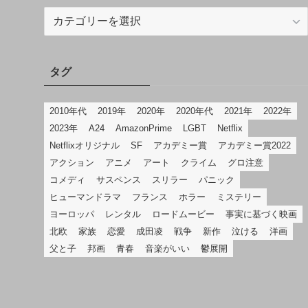
カ
テ
ゴ
リ
タグ
2010年代
2019年
2020年
2020年代
2021年
2022年
2023年
A24
AmazonPrime
LGBT
Netflix
Netflixオリジナル
SF
アカデミー賞
アカデミー賞2022
アクション
アニメ
アート
クライム
グロ注意
コメディ
サスペンス
スリラー
パニック
ヒューマンドラマ
フランス
ホラー
ミステリー
ヨーロッパ
レンタル
ロードムービー
事実に基づく映画
北欧
家族
恋愛
成田凌
戦争
新作
泣ける
洋画
父と子
邦画
青春
音楽がいい
鬱展開