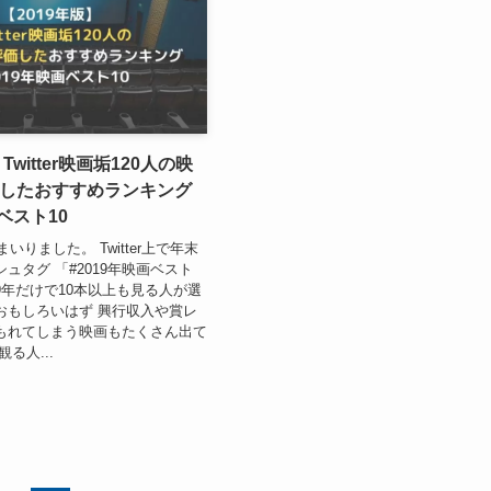
Twitter映画垢120人の映
したおすすめランキング
画ベスト10
まいりました。 Twitter上で年末
ュタグ 「#2019年映画ベスト
19年だけで10本以上も見る人が選
おもしろいはず 興行収入や賞レ
もれてしまう映画もたくさん出て
る人...