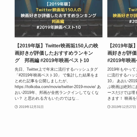
【2019年版】Twitter映画垢150人の映
【2019年版】
画好きが評価したおすすめランキン
画好きが評価
グ 邦画編 #2019年映画ベスト10
#2019年映
先日、Twitter上で年末に流行するハッシュタグ
2019年もやって
「#2019年映画ベスト10」 で集計した結果をま
に流行するハッシ
とめた記事を公開しましたが、
10」 あおい20
https://tolkoba.com/movie/twitter-2019-movie/ あ
ぶ映画は絶対に
おい2019年、邦画が全然ランクインしてなくな
ースだけでは埋
い？ と思われる方もいたのではな...
きます！ 映画を観
2019年12月31日
2019年12月27日