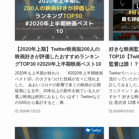
【2020年上期】Twitter映画垢200人の
好きな映画監
映画好きが評価したおすすめランキン
TOP10【Tw
グTOP30 #2020年上半期映画ベスト10
監督は誰！？
2020年も上半期が終わり、「#2020年上半期映画
Twitterでハ
ベスト10」のタグをつけた投稿が次々に現れま
流行っていたの
した。 あおいコロナの影響で多くの映画が公開
計してみました。
延期になる中、10本以上の新作を観ている人が
ランクイン！ 
選ぶ映画は絶対におもしろいはず！ Twitterなど
すか？ 好きな映画
のSNSから集計すると、興...
位 黒沢清 13票 htt
2020年7月2日
2020年5月9日
Twitter