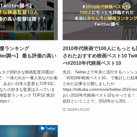
督ランキング
2010年代映画で100人にもっと
itter調べ】 最も評価の高い
されたおすすめ映画ベスト10 Twit
べ#2010年代映画ベスト10
ッシュタグ(#好きな映画監督10選)が
先日、Twitter上で年末に流行するハッシ
で、一体だれが一番人気なのか集
「#2019年映画ベスト10」 で集計した結
 あおい日本人監督もTOP10に
とめた記事を公開しましたが、
あなたの好きな監督は入っていま
https://tolkoba.com/movie/twitter-2019-m
監督ランキング TOP10 第10
おい2010年代映画ベスト10もやってる！ 
ps:/...
節目ということで、2010年から201...
2020年1月12日
Twitter