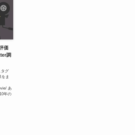
も評価
ter調
ュタグ
果をま
ovie/ あ
10年の