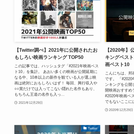
【Twitter調べ】2021年に公開されたお
【2020年】
もしろい映画ランキング TOP50
キングベスト30 
画ベスト10
この記事では、ハッシュタグ「#2021年映画ベス
ト10」を集計。 あおい多くの映画が公開延期に
こんにちは、邦画大好
なる中、10本以上の新作を観ている人が選ぶ映
です。 「#20
画は絶対におもしろいはず！ 毎回、興行収入や
ンキングを公開し
○○賞だけでは入ってこない隠れた名作もあり、
開映画おすすめラン
もちろん王道の名作も入っ...
#2020年映画
でもないここには
2021年12月29日
2020年12月29日
Twitter