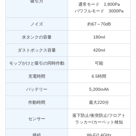
吸引力
通常モード 2,800Pa
パワフルモード 3000Pa
ノイズ
約67～70dB
水タンクの容量
180ml
ダストボックス容量
420ml
モップがけと吸引の同時作動
可能
充電時間
6.5時間
バッテリー
5,200mAh
作動時間
最大220分
落下防止/衝突防止/フロアト
センサー
ラッカー/カーペット検知
接続
Wi-Fi2.4GHz