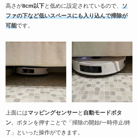
高さが
8cm以下
と低めに設定されているので、
ソ
ファの下など低いスペースにも入り込んで掃除が
可能
です。
上面には
マッピングセンサー
と
自動モードボタ
ン
。ボタンを押すことで「掃除の開始/一時停止/終
了」といった操作ができます。