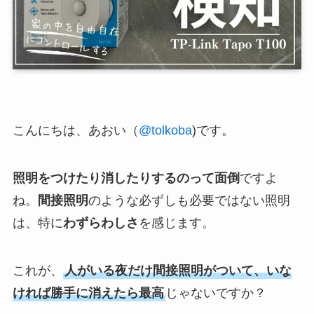
こんにちは、あおい（
@tolkoba
)です。
照明をつけたり消したりするのって面倒
ですよ
ね。
間接照明
のような必ずしも必要ではない照明
は、特に
わずらわしさ
を感じます。
これが、
人がいる夜だけ間接照明がついて、いな
ければ勝手に消えたら最高
じゃないですか？