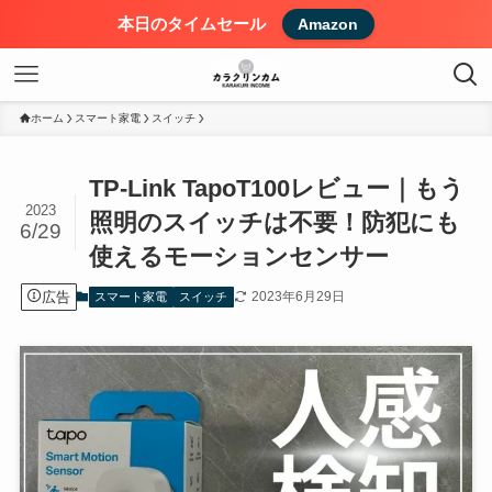
本日のタイムセール
Amazon
ホーム
スマート家電
スイッチ
TP-Link TapoT100レビュー｜もう
2023
照明のスイッチは不要！防犯にも
6/29
使えるモーションセンサー
広告
2023年6月29日
スマート家電
スイッチ