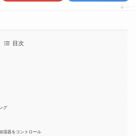
ポチップ
目次
観
ング
加湿器をコントロール