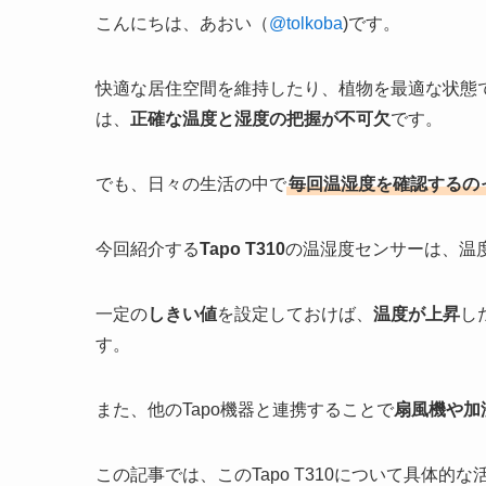
こんにちは、あおい（
@tolkoba
)です。
快適な居住空間を維持したり、植物を最適な状態
は、
正確な温度と湿度の把握が不可欠
です。
でも、日々の生活の中で
毎回温湿度を確認するの
今回紹介する
Tapo T310
の温湿度センサーは、温
一定の
しきい値
を設定しておけば、
温度が上昇
し
す。
また、他のTapo機器と連携することで
扇風機や加
この記事では、このTapo T310について具体