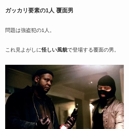
ガッカリ要素の1人 覆面男
問題は強盗犯の1人。
これ見よがしに
怪しい風貌
で登場する覆面の男。