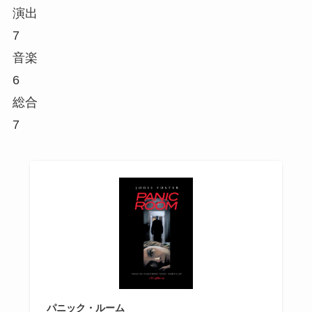
演出
7
音楽
6
総合
7
パニック・ルーム