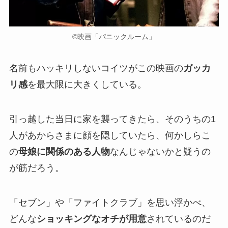
©映画「パニックルーム」
名前もハッキリしないコイツがこの映画の
ガッカ
リ感
を最大限に大きくしている。
引っ越した当日に家を襲ってきたら、そのうちの1
人があからさまに顔を隠していたら、何かしらこ
の
母娘に関係のある人物
なんじゃないかと疑うの
が筋だろう。
「セブン」や「ファイトクラブ」を思い浮かべ、
どんな
ショッキングなオチが用意
されているのだ