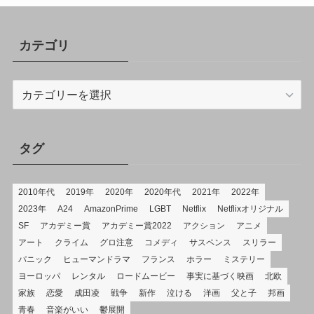
カテゴリ
カ
テ
ゴ
リ
タグ
2010年代
2019年
2020年
2020年代
2021年
2022年
2023年
A24
AmazonPrime
LGBT
Netflix
Netflixオリジナル
SF
アカデミー賞
アカデミー賞2022
アクション
アニメ
アート
クライム
グロ注意
コメディ
サスペンス
スリラー
パニック
ヒューマンドラマ
フランス
ホラー
ミステリー
ヨーロッパ
レンタル
ロードムービー
事実に基づく映画
北欧
家族
恋愛
成田凌
戦争
新作
泣ける
洋画
父と子
邦画
青春
音楽がいい
鬱展開