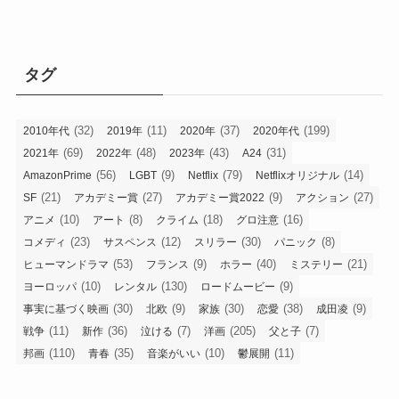
タグ
(32)
(11)
(37)
(199)
2010年代
2019年
2020年
2020年代
(69)
(48)
(43)
(31)
2021年
2022年
2023年
A24
(56)
(9)
(79)
(14)
AmazonPrime
LGBT
Netflix
Netflixオリジナル
(21)
(27)
(9)
(27)
SF
アカデミー賞
アカデミー賞2022
アクション
(10)
(8)
(18)
(16)
アニメ
アート
クライム
グロ注意
(23)
(12)
(30)
(8)
コメディ
サスペンス
スリラー
パニック
(53)
(9)
(40)
(21)
ヒューマンドラマ
フランス
ホラー
ミステリー
(10)
(130)
(9)
ヨーロッパ
レンタル
ロードムービー
(30)
(9)
(30)
(38)
(9)
事実に基づく映画
北欧
家族
恋愛
成田凌
(11)
(36)
(7)
(205)
(7)
戦争
新作
泣ける
洋画
父と子
(110)
(35)
(10)
(11)
邦画
青春
音楽がいい
鬱展開