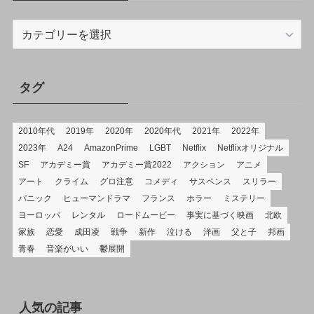
カ
テ
ゴ
リ
タグ
2010年代
2019年
2020年
2020年代
2021年
2022年
2023年
A24
AmazonPrime
LGBT
Netflix
Netflixオリジナル
SF
アカデミー賞
アカデミー賞2022
アクション
アニメ
アート
クライム
グロ注意
コメディ
サスペンス
スリラー
パニック
ヒューマンドラマ
フランス
ホラー
ミステリー
ヨーロッパ
レンタル
ロードムービー
事実に基づく映画
北欧
家族
恋愛
成田凌
戦争
新作
泣ける
洋画
父と子
邦画
青春
音楽がいい
鬱展開
人気の記事