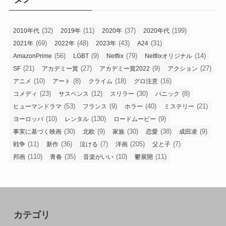
(32)
(11)
(37)
(199)
2010年代
2019年
2020年
2020年代
(69)
(48)
(43)
(31)
2021年
2022年
2023年
A24
(56)
(9)
(79)
(14)
AmazonPrime
LGBT
Netflix
Netflixオリジナル
(21)
(27)
(9)
(27)
SF
アカデミー賞
アカデミー賞2022
アクション
(10)
(8)
(18)
(16)
アニメ
アート
クライム
グロ注意
(23)
(12)
(30)
(8)
コメディ
サスペンス
スリラー
パニック
(53)
(9)
(40)
(21)
ヒューマンドラマ
フランス
ホラー
ミステリー
(10)
(130)
(9)
ヨーロッパ
レンタル
ロードムービー
(30)
(9)
(30)
(38)
(9)
事実に基づく映画
北欧
家族
恋愛
成田凌
(11)
(36)
(7)
(205)
(7)
戦争
新作
泣ける
洋画
父と子
(110)
(35)
(10)
(11)
邦画
青春
音楽がいい
鬱展開
カテゴリ