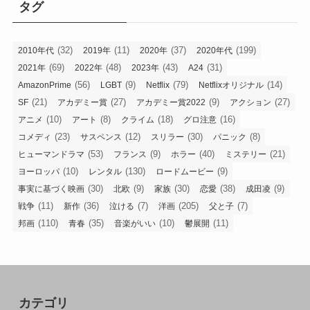
タグ
(32)
(11)
(37)
(199)
2010年代
2019年
2020年
2020年代
(69)
(48)
(43)
(31)
2021年
2022年
2023年
A24
(56)
(9)
(79)
(14)
AmazonPrime
LGBT
Netflix
Netflixオリジナル
(21)
(27)
(9)
(27)
SF
アカデミー賞
アカデミー賞2022
アクション
(10)
(8)
(18)
(16)
アニメ
アート
クライム
グロ注意
(23)
(12)
(30)
(8)
コメディ
サスペンス
スリラー
パニック
(53)
(9)
(40)
(21)
ヒューマンドラマ
フランス
ホラー
ミステリー
(10)
(130)
(9)
ヨーロッパ
レンタル
ロードムービー
(30)
(9)
(30)
(38)
(9)
事実に基づく映画
北欧
家族
恋愛
成田凌
(11)
(36)
(7)
(205)
(7)
戦争
新作
泣ける
洋画
父と子
(110)
(35)
(10)
(11)
邦画
青春
音楽がいい
鬱展開
カテゴリ