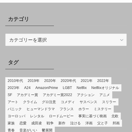
カテゴリ
カ
テ
ゴ
リ
タグ
2010年代
2019年
2020年
2020年代
2021年
2022年
2023年
A24
AmazonPrime
LGBT
Netflix
Netflixオリジナル
SF
アカデミー賞
アカデミー賞2022
アクション
アニメ
アート
クライム
グロ注意
コメディ
サスペンス
スリラー
パニック
ヒューマンドラマ
フランス
ホラー
ミステリー
ヨーロッパ
レンタル
ロードムービー
事実に基づく映画
北欧
家族
恋愛
成田凌
戦争
新作
泣ける
洋画
父と子
邦画
青春
音楽がいい
鬱展開