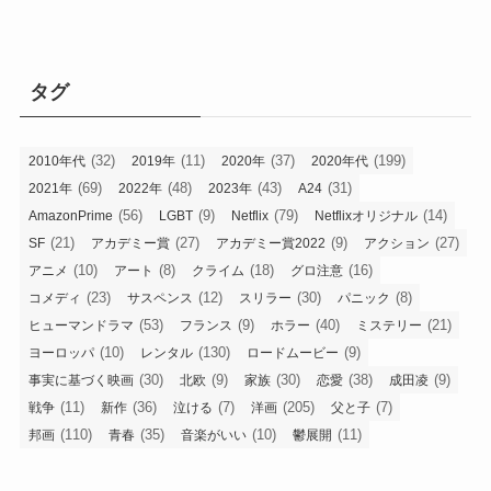
タグ
(32)
(11)
(37)
(199)
2010年代
2019年
2020年
2020年代
(69)
(48)
(43)
(31)
2021年
2022年
2023年
A24
(56)
(9)
(79)
(14)
AmazonPrime
LGBT
Netflix
Netflixオリジナル
(21)
(27)
(9)
(27)
SF
アカデミー賞
アカデミー賞2022
アクション
(10)
(8)
(18)
(16)
アニメ
アート
クライム
グロ注意
(23)
(12)
(30)
(8)
コメディ
サスペンス
スリラー
パニック
(53)
(9)
(40)
(21)
ヒューマンドラマ
フランス
ホラー
ミステリー
(10)
(130)
(9)
ヨーロッパ
レンタル
ロードムービー
(30)
(9)
(30)
(38)
(9)
事実に基づく映画
北欧
家族
恋愛
成田凌
(11)
(36)
(7)
(205)
(7)
戦争
新作
泣ける
洋画
父と子
(110)
(35)
(10)
(11)
邦画
青春
音楽がいい
鬱展開