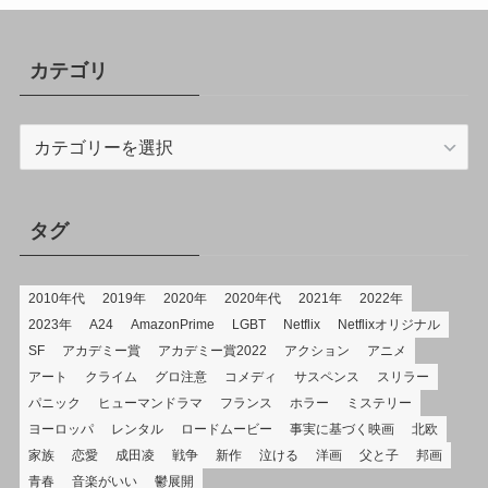
カテゴリ
カ
テ
ゴ
リ
タグ
2010年代
2019年
2020年
2020年代
2021年
2022年
2023年
A24
AmazonPrime
LGBT
Netflix
Netflixオリジナル
SF
アカデミー賞
アカデミー賞2022
アクション
アニメ
アート
クライム
グロ注意
コメディ
サスペンス
スリラー
パニック
ヒューマンドラマ
フランス
ホラー
ミステリー
ヨーロッパ
レンタル
ロードムービー
事実に基づく映画
北欧
家族
恋愛
成田凌
戦争
新作
泣ける
洋画
父と子
邦画
青春
音楽がいい
鬱展開