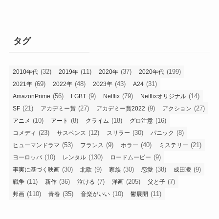
タグ
(32)
(11)
(37)
(199)
2010年代
2019年
2020年
2020年代
(69)
(48)
(43)
(31)
2021年
2022年
2023年
A24
(56)
(9)
(79)
(14)
AmazonPrime
LGBT
Netflix
Netflixオリジナル
(21)
(27)
(9)
(27)
SF
アカデミー賞
アカデミー賞2022
アクション
(10)
(8)
(18)
(16)
アニメ
アート
クライム
グロ注意
(23)
(12)
(30)
(8)
コメディ
サスペンス
スリラー
パニック
(53)
(9)
(40)
(21)
ヒューマンドラマ
フランス
ホラー
ミステリー
(10)
(130)
(9)
ヨーロッパ
レンタル
ロードムービー
(30)
(9)
(30)
(38)
(9)
事実に基づく映画
北欧
家族
恋愛
成田凌
(11)
(36)
(7)
(205)
(7)
戦争
新作
泣ける
洋画
父と子
(110)
(35)
(10)
(11)
邦画
青春
音楽がいい
鬱展開