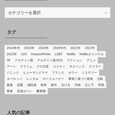
カ
テ
ゴ
リ
タグ
2010年代
2019年
2020年
2020年代
2021年
2022年
2023年
A24
AmazonPrime
LGBT
Netflix
Netflixオリジナル
SF
アカデミー賞
アカデミー賞2022
アクション
アニメ
アート
クライム
グロ注意
コメディ
サスペンス
スリラー
パニック
ヒューマンドラマ
フランス
ホラー
ミステリー
ヨーロッパ
レンタル
ロードムービー
事実に基づく映画
北欧
家族
恋愛
成田凌
戦争
新作
泣ける
洋画
父と子
邦画
青春
音楽がいい
鬱展開
人気の記事