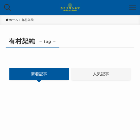
ホーム
有村架純
有村架純
– tag –
新着記事
人気記事