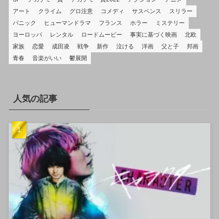
アート
クライム
グロ注意
コメディ
サスペンス
スリラー
パニック
ヒューマンドラマ
フランス
ホラー
ミステリー
ヨーロッパ
レンタル
ロードムービー
事実に基づく映画
北欧
家族
恋愛
成田凌
戦争
新作
泣ける
洋画
父と子
邦画
青春
音楽がいい
鬱展開
人気の記事