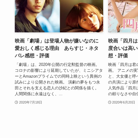
映画「劇場」は登場人物が嫌いなのに
映画「四月は
愛おしく感じる理由 あらすじ・ネタ
度合いは高い
バレ感想・評価
想・評価
「劇場」は、2020年公開の行定勲監督の映画。
映画「四月は君の
コロナの影響により延期していたが、ミニシアタ
画。 アニメの
ーとAmazonプライムでの同時上映という異例の
と、大女優と呼
試みにより公開された映画。 演劇の夢をもつ永
の共演により原
田とそれを支える恋人の沙紀との関係を描く。
人気作品「四月
人間関係に永遠はなく、...
の頼りなさや自信
2020年7月18日
2020年6月20日