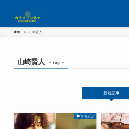
ホーム
山崎賢人
山崎賢人
– tag –
新着記事
80点以上