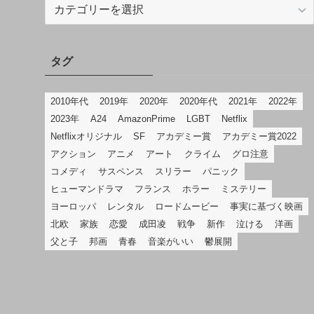
カ
テ
ゴ
リ
タグ
2010年代
2019年
2020年
2020年代
2021年
2022年
2023年
A24
AmazonPrime
LGBT
Netflix
Netflixオリジナル
SF
アカデミー賞
アカデミー賞2022
アクション
アニメ
アート
クライム
グロ注意
コメディ
サスペンス
スリラー
パニック
ヒューマンドラマ
フランス
ホラー
ミステリー
ヨーロッパ
レンタル
ロードムービー
事実に基づく映画
北欧
家族
恋愛
成田凌
戦争
新作
泣ける
洋画
父と子
邦画
青春
音楽がいい
鬱展開