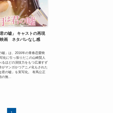
君の嘘」 キャストの再現
映画 ネタバレなし感
嘘」は、2016年の青春恋愛映
実写化に引っ張りだこの山崎賢人
べるほどの演技力をもつ広瀬すず
作がマンガかつアニメ化もされた
は君の嘘」を実写化。 有馬公正
の無...
1