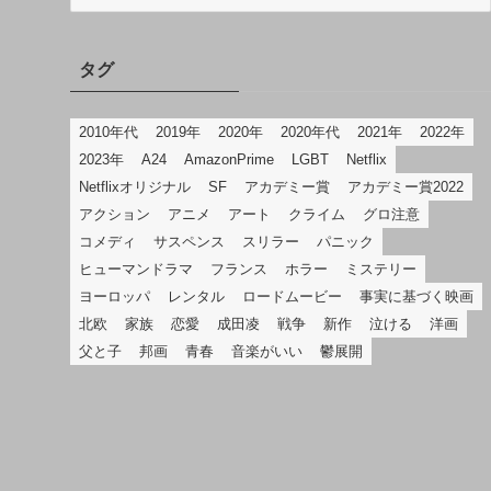
テ
ゴ
リ
タグ
2010年代
2019年
2020年
2020年代
2021年
2022年
2023年
A24
AmazonPrime
LGBT
Netflix
Netflixオリジナル
SF
アカデミー賞
アカデミー賞2022
アクション
アニメ
アート
クライム
グロ注意
コメディ
サスペンス
スリラー
パニック
ヒューマンドラマ
フランス
ホラー
ミステリー
ヨーロッパ
レンタル
ロードムービー
事実に基づく映画
北欧
家族
恋愛
成田凌
戦争
新作
泣ける
洋画
父と子
邦画
青春
音楽がいい
鬱展開