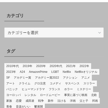
カテゴリ
カ
テ
ゴ
リ
タグ
2010年代
2019年
2020年
2020年代
2021年
2022年
2023年
A24
AmazonPrime
LGBT
Netflix
Netflixオリジナル
SF
アカデミー賞
アカデミー賞2022
アクション
アニメ
アート
クライム
グロ注意
コメディ
サスペンス
スリラー
パニック
ヒューマンドラマ
フランス
ホラー
ミステリー
ヨーロッパ
レンタル
ロードムービー
事実に基づく映画
北欧
家族
恋愛
成田凌
戦争
新作
泣ける
洋画
父と子
邦画
青春
音楽がいい
鬱展開