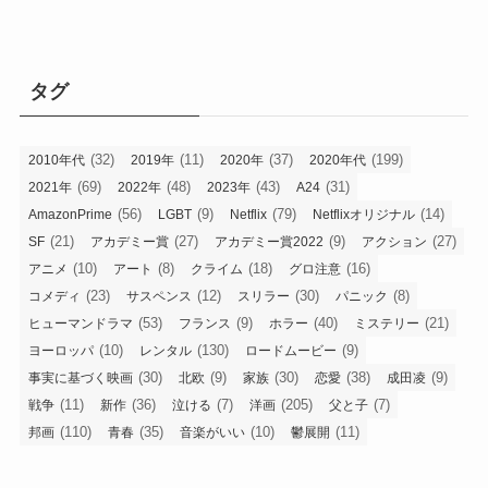
タグ
(32)
(11)
(37)
(199)
2010年代
2019年
2020年
2020年代
(69)
(48)
(43)
(31)
2021年
2022年
2023年
A24
(56)
(9)
(79)
(14)
AmazonPrime
LGBT
Netflix
Netflixオリジナル
(21)
(27)
(9)
(27)
SF
アカデミー賞
アカデミー賞2022
アクション
(10)
(8)
(18)
(16)
アニメ
アート
クライム
グロ注意
(23)
(12)
(30)
(8)
コメディ
サスペンス
スリラー
パニック
(53)
(9)
(40)
(21)
ヒューマンドラマ
フランス
ホラー
ミステリー
(10)
(130)
(9)
ヨーロッパ
レンタル
ロードムービー
(30)
(9)
(30)
(38)
(9)
事実に基づく映画
北欧
家族
恋愛
成田凌
(11)
(36)
(7)
(205)
(7)
戦争
新作
泣ける
洋画
父と子
(110)
(35)
(10)
(11)
邦画
青春
音楽がいい
鬱展開