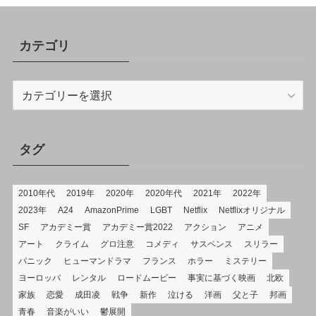
カテゴリ
カ
テ
ゴ
リ
タグ
2010年代
2019年
2020年
2020年代
2021年
2022年
2023年
A24
AmazonPrime
LGBT
Netflix
Netflixオリジナル
SF
アカデミー賞
アカデミー賞2022
アクション
アニメ
アート
クライム
グロ注意
コメディ
サスペンス
スリラー
パニック
ヒューマンドラマ
フランス
ホラー
ミステリー
ヨーロッパ
レンタル
ロードムービー
事実に基づく映画
北欧
家族
恋愛
成田凌
戦争
新作
泣ける
洋画
父と子
邦画
青春
音楽がいい
鬱展開