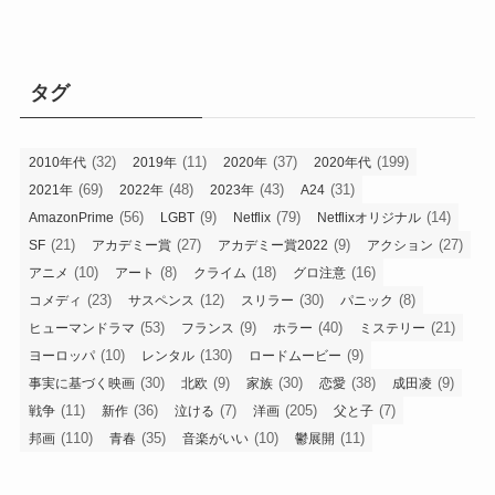
タグ
(32)
(11)
(37)
(199)
2010年代
2019年
2020年
2020年代
(69)
(48)
(43)
(31)
2021年
2022年
2023年
A24
(56)
(9)
(79)
(14)
AmazonPrime
LGBT
Netflix
Netflixオリジナル
(21)
(27)
(9)
(27)
SF
アカデミー賞
アカデミー賞2022
アクション
(10)
(8)
(18)
(16)
アニメ
アート
クライム
グロ注意
(23)
(12)
(30)
(8)
コメディ
サスペンス
スリラー
パニック
(53)
(9)
(40)
(21)
ヒューマンドラマ
フランス
ホラー
ミステリー
(10)
(130)
(9)
ヨーロッパ
レンタル
ロードムービー
(30)
(9)
(30)
(38)
(9)
事実に基づく映画
北欧
家族
恋愛
成田凌
(11)
(36)
(7)
(205)
(7)
戦争
新作
泣ける
洋画
父と子
(110)
(35)
(10)
(11)
邦画
青春
音楽がいい
鬱展開