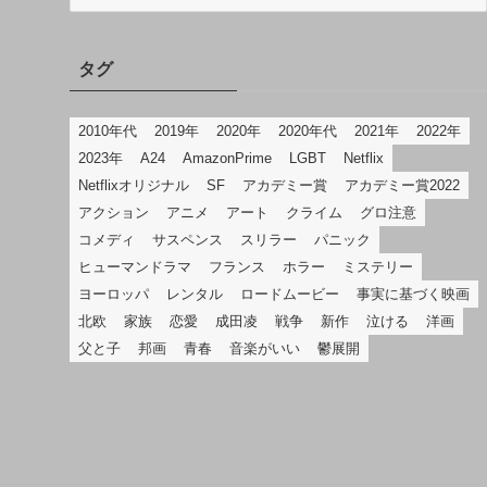
テ
ゴ
リ
タグ
2010年代
2019年
2020年
2020年代
2021年
2022年
2023年
A24
AmazonPrime
LGBT
Netflix
Netflixオリジナル
SF
アカデミー賞
アカデミー賞2022
アクション
アニメ
アート
クライム
グロ注意
コメディ
サスペンス
スリラー
パニック
ヒューマンドラマ
フランス
ホラー
ミステリー
ヨーロッパ
レンタル
ロードムービー
事実に基づく映画
北欧
家族
恋愛
成田凌
戦争
新作
泣ける
洋画
父と子
邦画
青春
音楽がいい
鬱展開